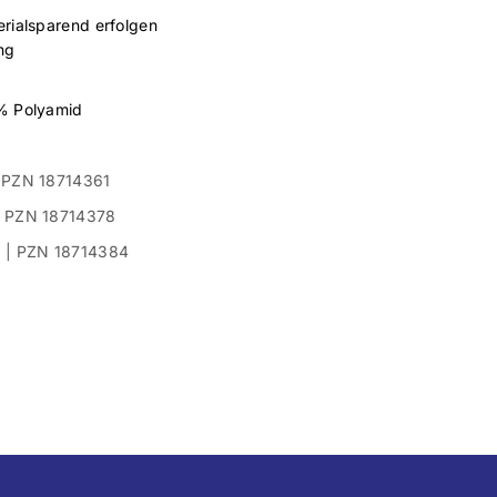
erialsparend erfolgen
ng
% Polyamid
| PZN 18714361
 | PZN 18714378
ST | PZN 18714384